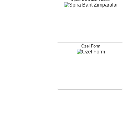
Ks Tipi Tırnaklı Sekmanlar ( Geniş
Tip )
Özel Form
Sunta Vidaları
Aluminyum Burçlu Düz
İmbus Civatalar
Maltep
Aluminyum Burçlu Konik