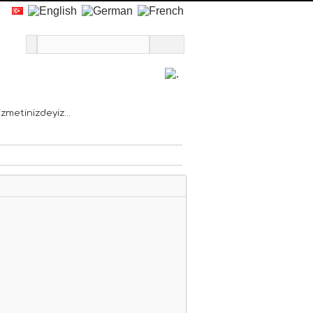
Duyurular
Bize Ulaşın
zmetinizdeyiz...