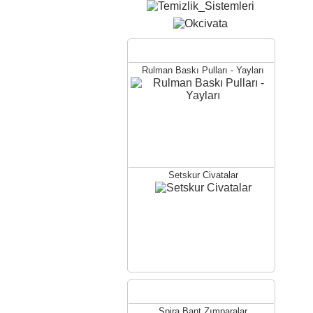
Popüler Ürünler
Rulman Baskı Pulları - Yayları
Setskur Civatalar
Layner Pullar
Yeni Eklenenler
Spira Bant Zımparalar